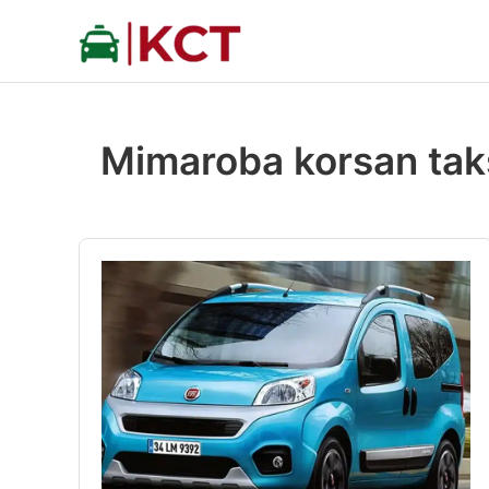
İçeriğe
atla
Mimaroba korsan taks