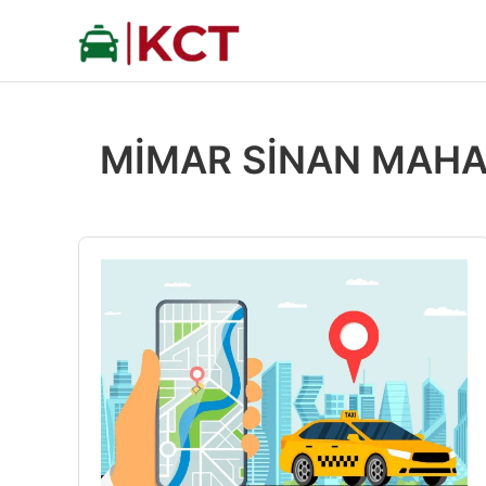
İçeriğe
atla
MİMAR SİNAN MAHA