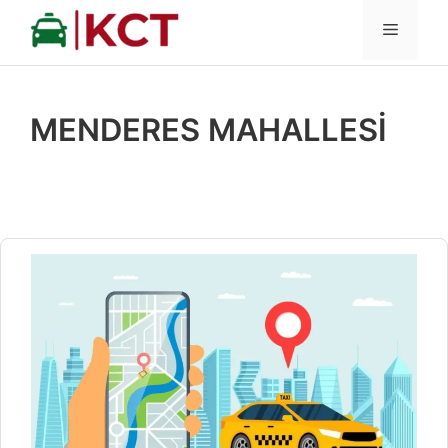
İçeriğe
MENÜ
atla
MENDERES MAHALLESİ