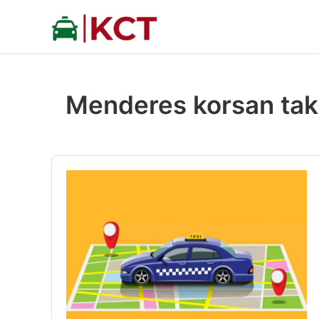
İçeriğe
atla
Menderes korsan tak