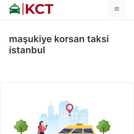
İçeriğe
MENÜ
atla
maşukiye korsan taksi
istanbul