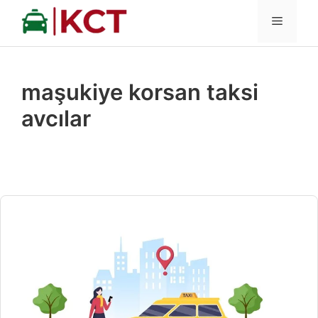
İçeriğe
MENÜ
atla
maşukiye korsan taksi
avcılar