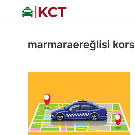
İçeriğe
atla
marmaraereğlisi kors