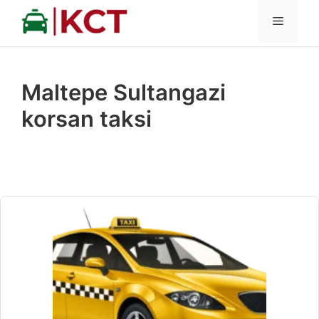
İçeriğe
MENÜ
atla
Maltepe Sultangazi
korsan taksi