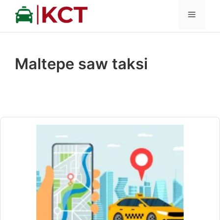
İçeriğe
MENÜ
atla
Maltepe saw taksi