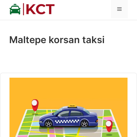
İçeriğe
MENÜ
atla
Maltepe korsan taksi