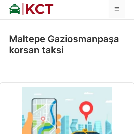
İçeriğe
MENÜ
atla
Maltepe Gaziosmanpaşa
korsan taksi