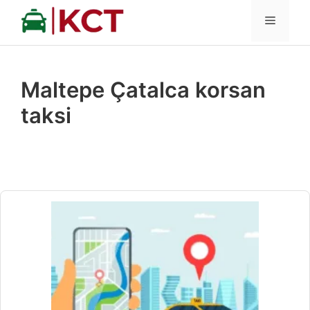
İçeriğe
MENÜ
atla
Maltepe Çatalca korsan
taksi