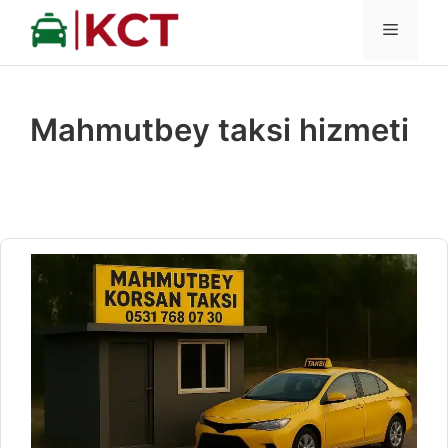
İçeriğe
MENÜ
atla
Mahmutbey taksi hizmeti