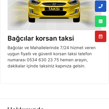
Bağcılar korsan taksi
Bağcılar ve Mahallelerinde 7/24 hizmet veren
uygun fiyatlı ve güvenli korsan taksi telefon
numarası 0534 630 23 75 hemen arayın,
dakikalar içinde taksiniz kapınıza gelsin.