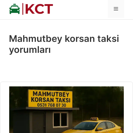
İçeriğe
MENÜ
atla
Mahmutbey korsan taksi
yorumları