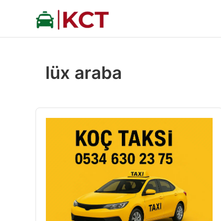
İçeriğe
atla
lüx araba