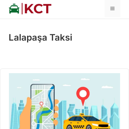
İçeriğe
MENÜ
atla
Lalapaşa Taksi