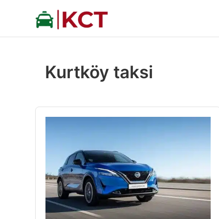
İçeriğe
atla
Kurtköy taksi