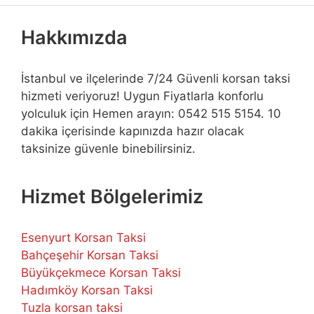
Hakkımızda
İstanbul ve ilçelerinde 7/24 Güvenli korsan taksi
hizmeti veriyoruz! Uygun Fiyatlarla konforlu
yolculuk için Hemen arayın: 0542 515 5154. 10
dakika içerisinde kapınızda hazır olacak
taksinize güvenle binebilirsiniz.
Hizmet Bölgelerimiz
Esenyurt Korsan Taksi
Bahçeşehir Korsan Taksi
Büyükçekmece Korsan Taksi
Hadımköy Korsan Taksi
Tuzla korsan taksi