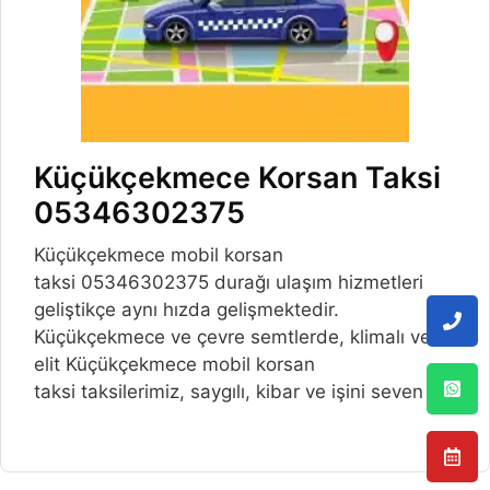
Küçükçekmece Korsan Taksi
05346302375
Küçükçekmece mobil korsan
taksi 05346302375 durağı ulaşım hizmetleri
geliştikçe aynı hızda gelişmektedir.
Küçükçekmece ve çevre semtlerde, klimalı ve
elit Küçükçekmece mobil korsan
taksi taksilerimiz, saygılı, kibar ve işini seven