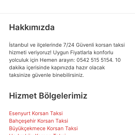
Hakkımızda
İstanbul ve ilçelerinde 7/24 Güvenli korsan taksi
hizmeti veriyoruz! Uygun Fiyatlarla konforlu
yolculuk için Hemen arayın: 0542 515 5154. 10
dakika içerisinde kapınızda hazır olacak
taksinize güvenle binebilirsiniz.
Hizmet Bölgelerimiz
Esenyurt Korsan Taksi
Bahçeşehir Korsan Taksi
Büyükçekmece Korsan Taksi