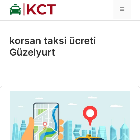
İçeriğe
MENÜ
atla
korsan taksi ücreti
Güzelyurt