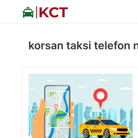
İçeriğe
atla
korsan taksi telefon 