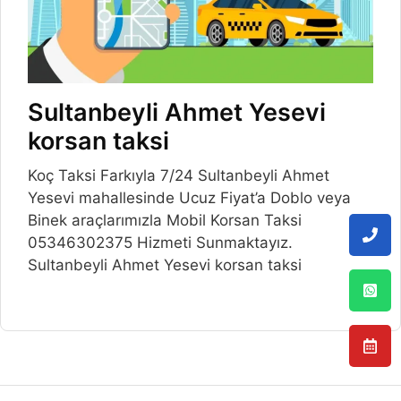
Sultanbeyli Ahmet Yesevi
korsan taksi
Koç Taksi Farkıyla 7/24 Sultanbeyli Ahmet
Yesevi mahallesinde Ucuz Fiyat’a Doblo veya
Binek araçlarımızla Mobil Korsan Taksi
05346302375 Hizmeti Sunmaktayız.
Sultanbeyli Ahmet Yesevi korsan taksi