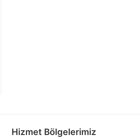
Hizmet Bölgelerimiz