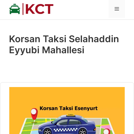
İçeriğe
MENÜ
atla
Korsan Taksi Selahaddin
Eyyubi Mahallesi