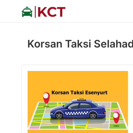
İçeriğe
atla
Korsan Taksi Selahad