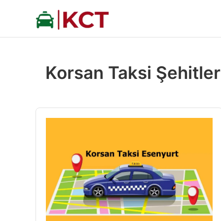
İçeriğe
atla
Korsan Taksi Şehitle