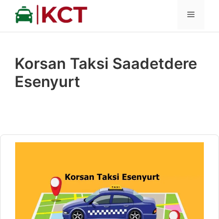
İçeriğe
MENÜ
atla
Korsan Taksi Saadetdere
Esenyurt