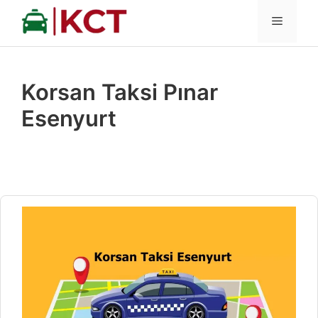
İçeriğe
MENÜ
atla
Korsan Taksi Pınar
Esenyurt