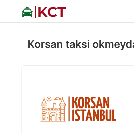
İçeriğe
atla
Korsan taksi okmeyd