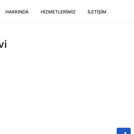
HAKKINDA
HIZMETLERIMIZ
İLETIŞIM
vi