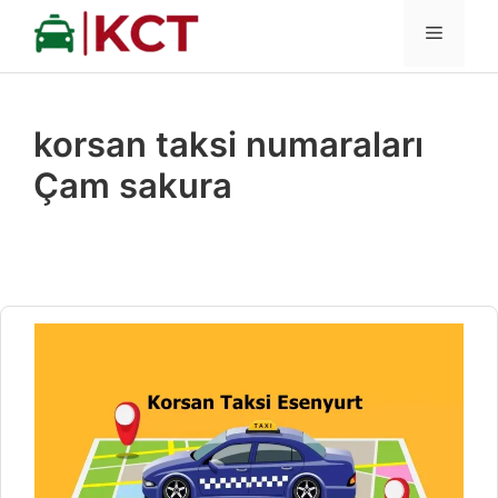
İçeriğe
MENÜ
atla
korsan taksi numaraları
Çam sakura