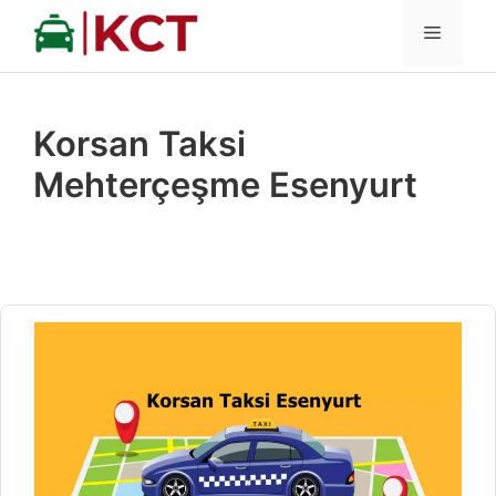
İçeriğe
MENÜ
atla
Korsan Taksi
Mehterçeşme Esenyurt