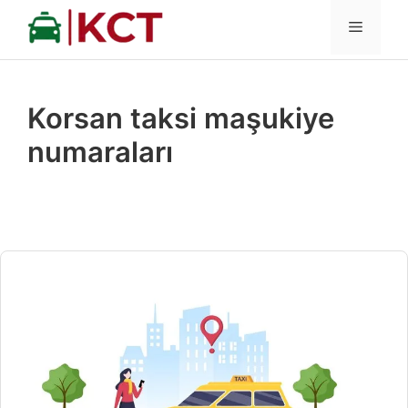
İçeriğe
MENÜ
atla
Korsan taksi maşukiye
numaraları