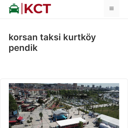
İçeriğe
MENÜ
atla
korsan taksi kurtköy
pendik