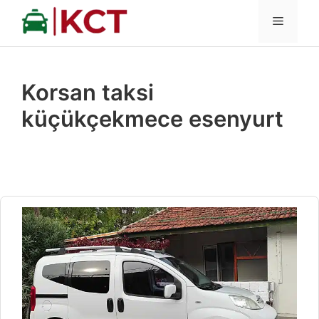
İçeriğe
MENÜ
atla
Korsan taksi
küçükçekmece esenyurt