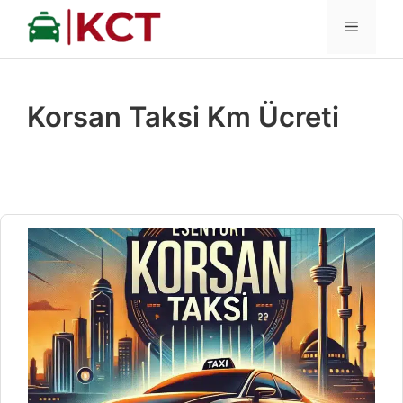
İçeriğe
MENÜ
atla
Korsan Taksi Km Ücreti