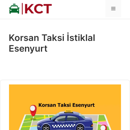
İçeriğe
MENÜ
atla
Korsan Taksi İstiklal
Esenyurt