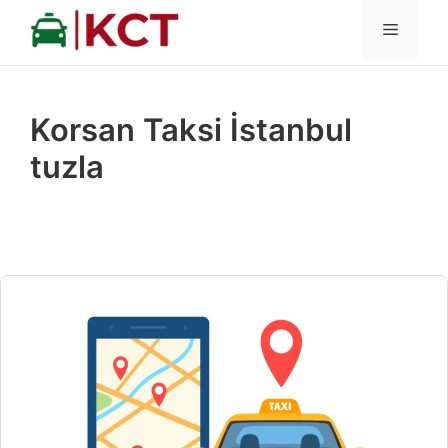
İçeriğe
MENÜ
atla
Korsan Taksi İstanbul
tuzla