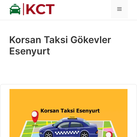
İçeriğe
MENÜ
atla
Korsan Taksi Gökevler
Esenyurt