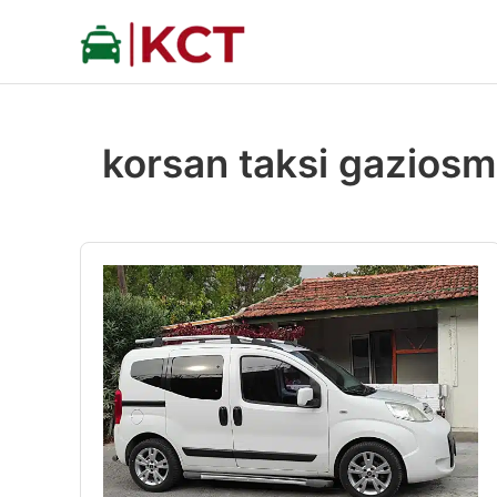
İçeriğe
atla
korsan taksi gazios