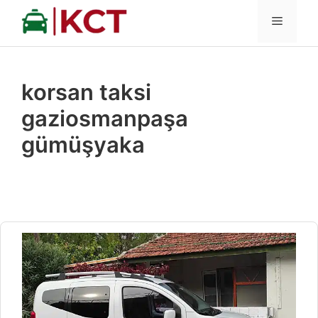
İçeriğe
MENÜ
atla
korsan taksi
gaziosmanpaşa
gümüşyaka