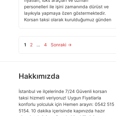
fiyatlari, lüks araçlari ve uzman
personelleri ile işini zamanında dürüst ve
layıkıyla yapmaya özen göstermektedir.
Korsan taksi olarak kurulduğumuz günden
Sayfa
Sayfa
Sayfa
1
2
…
4
Sonraki
→
Hakkımızda
İstanbul ve ilçelerinde 7/24 Güvenli korsan
taksi hizmeti veriyoruz! Uygun Fiyatlarla
konforlu yolculuk için Hemen arayın: 0542 515
5154. 10 dakika içerisinde kapınızda hazır