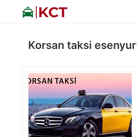
İçeriğe
atla
Korsan taksi esenyur