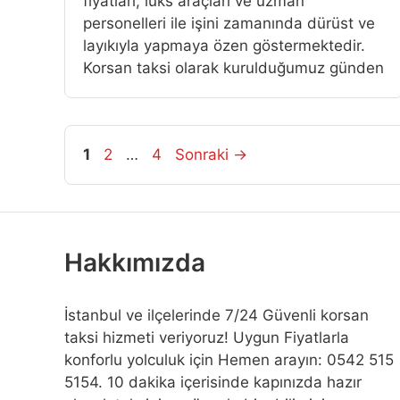
fiyatlari, lüks araçlari ve uzman
personelleri ile işini zamanında dürüst ve
layıkıyla yapmaya özen göstermektedir.
Korsan taksi olarak kurulduğumuz günden
Sayfa
Sayfa
Sayfa
1
2
…
4
Sonraki
→
Hakkımızda
İstanbul ve ilçelerinde 7/24 Güvenli korsan
taksi hizmeti veriyoruz! Uygun Fiyatlarla
konforlu yolculuk için Hemen arayın: 0542 515
5154. 10 dakika içerisinde kapınızda hazır