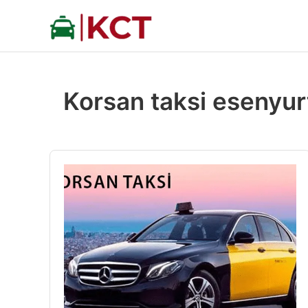
İçeriğe
atla
Korsan taksi esenyur