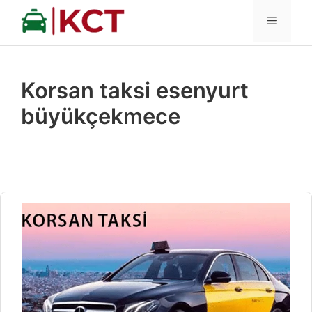
İçeriğe
MENÜ
atla
Korsan taksi esenyurt
büyükçekmece