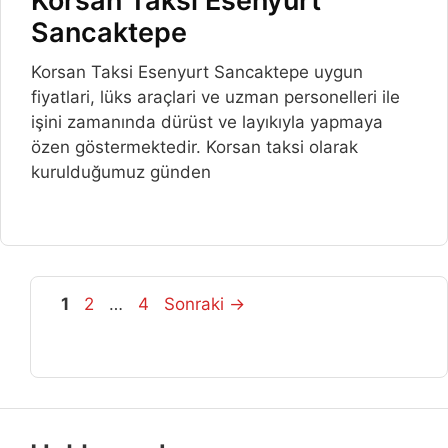
Korsan Taksi Esenyurt
Sancaktepe
Korsan Taksi Esenyurt Sancaktepe uygun
fiyatlari, lüks araçlari ve uzman personelleri ile
işini zamanında dürüst ve layıkıyla yapmaya
özen göstermektedir. Korsan taksi olarak
kurulduğumuz günden
Sayfa
Sayfa
Sayfa
1
2
…
4
Sonraki
→