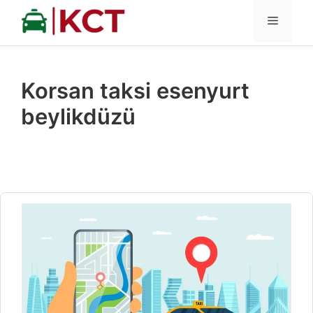
İçeriğe
MENÜ
atla
Korsan taksi esenyurt
beylikdüzü