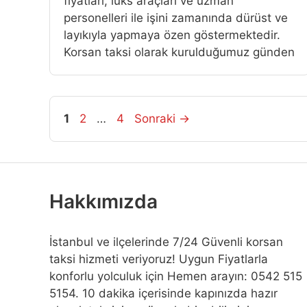
fiyatlari, lüks araçlari ve uzman
personelleri ile işini zamanında dürüst ve
layıkıyla yapmaya özen göstermektedir.
Korsan taksi olarak kurulduğumuz günden
Sayfa
Sayfa
Sayfa
1
2
…
4
Sonraki
→
Hakkımızda
İstanbul ve ilçelerinde 7/24 Güvenli korsan
taksi hizmeti veriyoruz! Uygun Fiyatlarla
konforlu yolculuk için Hemen arayın: 0542 515
5154. 10 dakika içerisinde kapınızda hazır