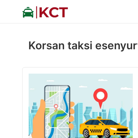
İçeriğe
atla
Korsan taksi esenyur