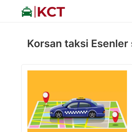
İçeriğe
atla
Korsan taksi Esenler 