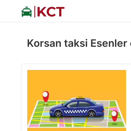
İçeriğe
atla
Korsan taksi Esenler