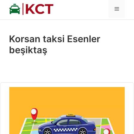
İçeriğe
MENÜ
atla
Korsan taksi Esenler
beşiktaş